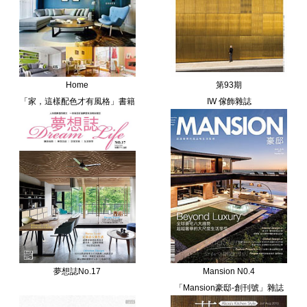
Home
第93期
「家，這樣配色才有風格」書籍
IW 傢飾雜誌
夢想誌No.17
Mansion N0.4
「Mansion豪邸-創刊號」雜誌