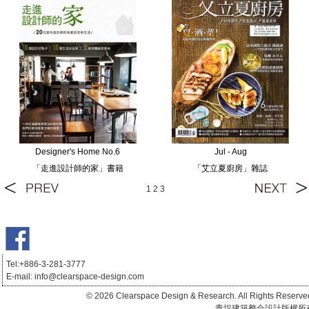
Designer's Home No.6
Jul - Aug
「走進設計師的家」書籍
「艾立夏廚房」雜誌
1
2
3
Tel:+886-3-281-3777
E-mail:
info@clearspace-design.com
台北豪宅設計,推薦良心設計師,國際大獎設計
師,建築設計,室內設計,高端私宅訂制,節能綠建築,全齡化永續住宅,養身會所,酒店商
© 2026 Clearspace Design & Research. All Rights Reserve
辦餐飲,家飾美學,品牌視覺形象,裝潢裝修,商業空間,推薦設計師,室內裝修工程,健康
青埕建築整合設計版權所