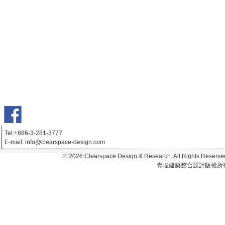
Tel:+886-3-281-3777
E-mail:
info@clearspace-design.com
台北豪宅設計,推薦良心設計師,國際大獎設計
師,建築設計,室內設計,高端私宅訂制,節能綠建築,全齡化永續住宅,養身會所,酒店商
© 2026 Clearspace Design & Research. All Rights Reserve
辦餐飲,家飾美學,品牌視覺形象,裝潢裝修,商業空間,推薦設計師,室內裝修工程,健康
青埕建築整合設計版權所
住宅 ,以人為本,客製化訂製,奢華,極簡,室內設計公司推薦