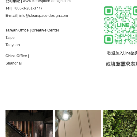
公司網址 |
www.clearspace-design.com
Tel |
+886-3-281-3777
E-mail |
info@clearspace-design.com
Taiwan Office | Creative Center
Taipei
Taoyuan
歡迎加入Line諮
China Office |
Shanghai
或
填寫需求表