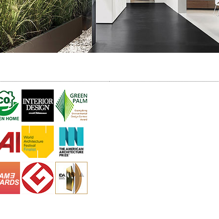
中推薦設計師,舊屋翻新,店面設計,商業設計,室內裝潢,設計作品,台北設計師,桃園設計師,新竹設計師,台中設計師,高雄設計師,室內設計專家,台北市,桃園市,台中市,高雄市,室內
OR DESIGN,Good Design大獎,IF大獎,綠色設計獎,建築大獎,金獎設計師,室內設計協會,美好關係