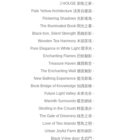
J HOUSE 廚衛之家 -
Pale Yellow Architecture 淡黃自建築 -
Flickering Shadows 光影搖曳 -
The Illuminated Book 閱光之書 -
Black Iron, Silent Strength 黑鐵折影 -
Wooden Tea Harmony 木韻茶境 -
Pure Elegance in White Light 環淨光 -
Enchanting Flames 烈焰魅影 -
Treasure Haven 藏寶殿堂 -
The Enchanting Wall 牆面魅影 -
New Bathing Experience 盥洗新風 -
Book Bridge of Knowledge 知識架橋 -
Future Light Valley 未來光谷 -
Warmth Surrounds 暖意繚繞 -
Strolling in the Clouds 輕盈漫步 -
The Gate of Greenery 綠意之扉 -
Love of Two Islands 雙島之戀 -
Urban Joyful Farm 都市綠田 -
Black V-line door 玄武門 -