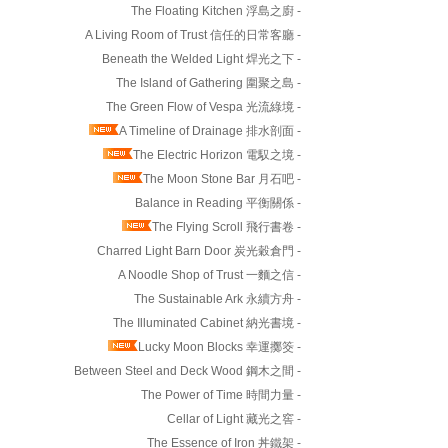
The Floating Kitchen 浮島之廚 -
A Living Room of Trust 信任的日常客廳 -
Beneath the Welded Light 焊光之下 -
The Island of Gathering 圍聚之島 -
The Green Flow of Vespa 光流綠境 -
A Timeline of Drainage 排水剖面 -
The Electric Horizon 電馭之境 -
The Moon Stone Bar 月石吧 -
Balance in Reading 平衡關係 -
The Flying Scroll 飛行書卷 -
Charred Light Barn Door 炭光穀倉門 -
A Noodle Shop of Trust 一麵之信 -
The Sustainable Ark 永續方舟 -
The Illuminated Cabinet 納光書境 -
Lucky Moon Blocks 幸運擲筊 -
Between Steel and Deck Wood 鋼木之間 -
The Power of Time 時間力量 -
Cellar of Light 藏光之窖 -
The Essence of Iron 丼鐵架 -