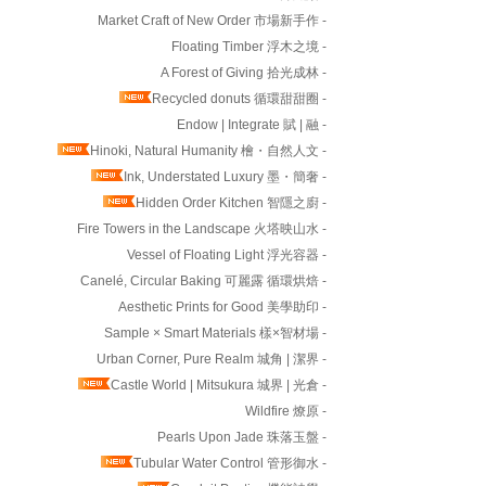
Market Craft of New Order 市場新手作 -
Floating Timber 浮木之境 -
A Forest of Giving 拾光成林 -
Recycled donuts 循環甜甜圈 -
Endow | Integrate 賦 | 融 -
Hinoki, Natural Humanity 檜・自然人文 -
Ink, Understated Luxury 墨・簡奢 -
Hidden Order Kitchen 智隱之廚 -
Fire Towers in the Landscape 火塔映山水 -
Vessel of Floating Light 浮光容器 -
Canelé, Circular Baking 可麗露 循環烘焙 -
Aesthetic Prints for Good 美學助印 -
Sample × Smart Materials 樣×智材場 -
Urban Corner, Pure Realm 城角 | 潔界 -
Castle World | Mitsukura 城界 | 光倉 -
Wildfire 燎原 -
Pearls Upon Jade 珠落玉盤 -
Tubular Water Control 管形御水 -