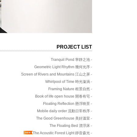
PROJECT LIST
Tranquil Pond 寧靜之池 -
Geometric Light Rhythm 幾何光序 -
Screen of Rivers and Mountains 江山之屏 -
Whirlpool of Time 時光漩渦 -
Framing Nature 框景自然 -
Book of life open house 開卷有宅 -
Floating Reflection 懸浮映景 -
Mobile daily order 流動日常秩序 -
The Good Greenhouse 美好溫室 -
The Floating Bed 漂浮床 -
The Acoustic Forest Light 靜音森光 -