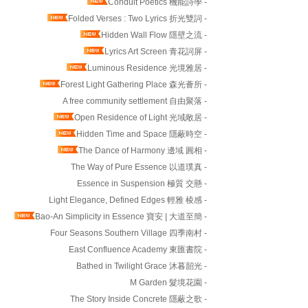
Conduit Poetics 機能詩學 -
Folded Verses : Two Lyrics 折光雙詞 -
Hidden Wall Flow 隱壁之流 -
Lyrics Art Screen 青花詞屏 -
Luminous Residence 光境雅居 -
Forest Light Gathering Place 森光薈所 -
A free community settlement 自由聚落 -
Open Residence of Light 光域敞居 -
Hidden Time and Space 隱蔽時空 -
The Dance of Harmony 邊域 圓相 -
The Way of Pure Essence 以道璞真 -
Essence in Suspension 極質 交懸 -
Light Elegance, Defined Edges 輕雅 棱感 -
Bao-An Simplicity in Essence 寶安 | 大道至簡 -
Four Seasons Southern Village 四季南村 -
East Confluence Academy 東匯書院 -
Bathed in Twilight Grace 沐暮韶光 -
M Garden 髮境花園 -
The Story Inside Concrete 隱蔽之歌 -