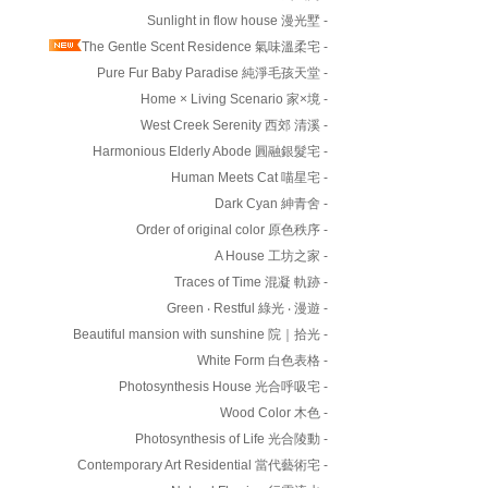
Sunlight in flow house 漫光墅 -
The Gentle Scent Residence 氣味溫柔宅 -
Pure Fur Baby Paradise 純淨毛孩天堂 -
Home × Living Scenario 家×境 -
West Creek Serenity 西郊 清溪 -
Harmonious Elderly Abode 圓融銀髮宅 -
Human Meets Cat 喵星宅 -
Dark Cyan 紳青舍 -
Order of original color 原色秩序 -
A House 工坊之家 -
Traces of Time 混凝 軌跡 -
Green ‧ Restful 綠光 ‧ 漫遊 -
Beautiful mansion with sunshine 院｜拾光 -
White Form 白色表格 -
Photosynthesis House 光合呼吸宅 -
Wood Color 木色 -
Photosynthesis of Life 光合陵動 -
Contemporary Art Residential 當代藝術宅 -