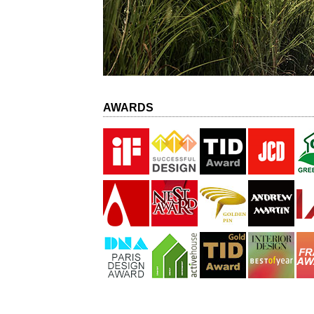
AWARDS
青埕,郭俠邑,Ryan Kuo,iF,整合設計,建築設計,室內設計公司,室內設計,裝潢設計,設計公司,室內裝修,國際得獎設計師,良心設計師,室內設計師,裝修設計,施工,建築,工程,家具設計,空間設計,台北推薦設計師,新竹推薦設計師,台
設計需求,生態綠建築,全齡住宅,養生會所,餐飲酒店會所,商業空間,豪宅裝潢,舊屋翻新,醫美診所,銀髮住宅,老人住宅,友善住宅,健康住宅,無甲醛住宅,健康無毒住宅,銀髮住宅,老人住宅,環保節能,綠建築,if設計獎,工業設計,建築設計,INTERI