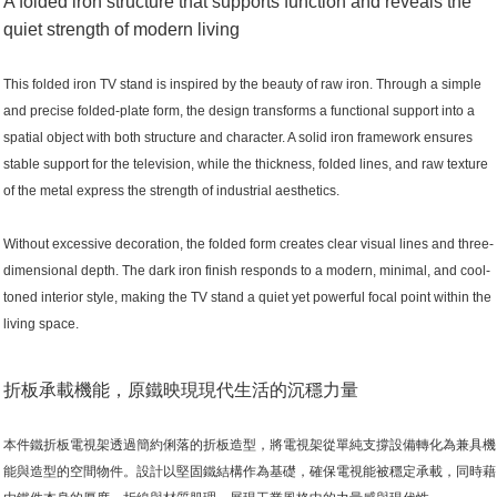
A folded iron structure that supports function and reveals the
quiet strength of modern living
This folded iron TV stand is inspired by the beauty of raw iron. Through a simple
and precise folded-plate form, the design transforms a functional support into a
spatial object with both structure and character. A solid iron framework ensures
stable support for the television, while the thickness, folded lines, and raw texture
of the metal express the strength of industrial aesthetics.
Without excessive decoration, the folded form creates clear visual lines and three-
dimensional depth. The dark iron finish responds to a modern, minimal, and cool-
toned interior style, making the TV stand a quiet yet powerful focal point within the
living space.
折板承載機能，原鐵映現現代生活的沉穩力量
本件鐵折板電視架透過簡約俐落的折板造型，將電視架從單純支撐設備轉化為兼具機
能與造型的空間物件。設計以堅固鐵結構作為基礎，確保電視能被穩定承載，同時藉