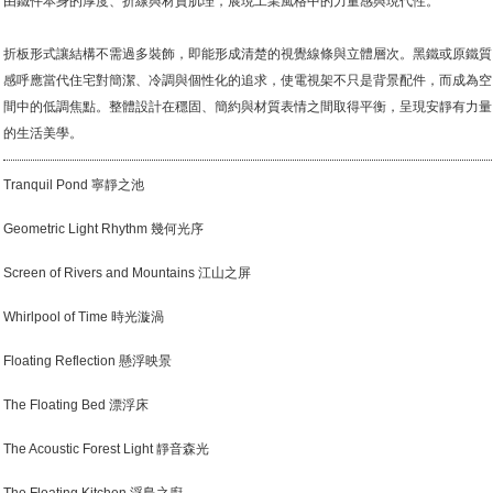
由鐵件本身的厚度、折線與材質肌理，展現工業風格中的力量感與現代性。
折板形式讓結構不需過多裝飾，即能形成清楚的視覺線條與立體層次。黑鐵或原鐵質
感呼應當代住宅對簡潔、冷調與個性化的追求，使電視架不只是背景配件，而成為空
間中的低調焦點。整體設計在穩固、簡約與材質表情之間取得平衡，呈現安靜有力量
的生活美學。
Tranquil Pond 寧靜之池
Geometric Light Rhythm 幾何光序
Screen of Rivers and Mountains 江山之屏
Whirlpool of Time 時光漩渦
Floating Reflection 懸浮映景
The Floating Bed 漂浮床
The Acoustic Forest Light 靜音森光