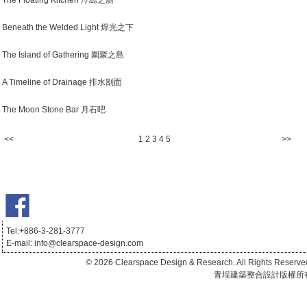
The Floating Kitchen 浮島之廚
Beneath the Welded Light 焊光之下
The Island of Gathering 圍聚之島
A Timeline of Drainage 排水剖面
The Moon Stone Bar 月石吧
<<
1
2
3
4
5
>>
Tel:+886-3-281-3777
E-mail:
info@clearspace-design.com
台北豪宅設計,推薦良心設計師,國際大獎設計
師,建築設計,室內設計,高端私宅訂制,節能綠建築,全齡化永續住宅,養身會所,酒店商
© 2026 Clearspace Design & Research. All Rights Reserve
辦餐飲,家飾美學,品牌視覺形象,裝潢裝修,商業空間,推薦設計師,室內裝修工程,健康
青埕建築整合設計版權所
住宅 ,以人為本,客製化訂製,奢華,極簡,室內設計公司推薦