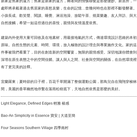
新家是舊家的遠方；舊家是新家的遠方，兩者間的情愫聯繫是那麼微妙。新居所，一
處即將承載著過去舊居家的喜怒哀樂，生命的記憶…曾幾何時也在那裡不斷發酵著。
小孩長成、歡笑聲、閱讀、睡覺、淋浴泡澡、放鬆午茶、燒菜樂趣、友人拜訪、與大
自然接觸，希望一如這些過往的喜悅，親情與友情溫度依舊。
建築內外使用大量可回收及在地素材，用最接地氣的方式，傳達環境設計思維的本初
原味。自然生態的元素、時間、環境，放入極致的設計理念與專業施作文化。家的這
件事被我們看重了，目的在創造新的空間饗宴，無限的親情感受。深切地讓你體會到
深埋在原生表態之中的空間佳餚。讓人與人之間、社會與空間的關係，在自然環境裡
有了更完美的詮釋。
宜蘭羅東；夏時節的日子裡，百花千草開滿了整個運動公園，那鳥兒自在飛翔穿梭林
間，美麗的香草幽然地停繫在落雨松樹底下，天地自然依舊是那麼的美好。
Light Elegance, Defined Edges 輕雅 棱感
Bao-An Simplicity in Essence 寶安 | 大道至簡
Four Seasons Southern Village 四季南村