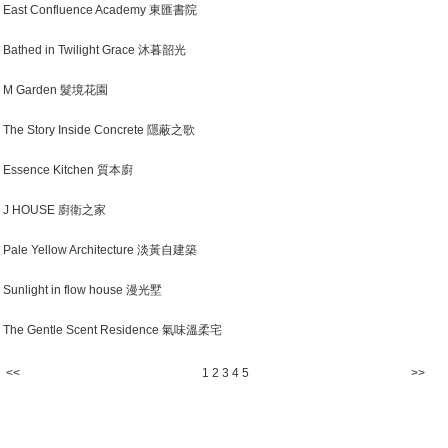
East Confluence Academy 東匯書院
Bathed in Twilight Grace 沐暮韶光
M Garden 髮境花園
The Story Inside Concrete 隱蔽之歌
Essence Kitchen 質本廚
J HOUSE 廚衛之家
Pale Yellow Architecture 淡黃自建築
Sunlight in flow house 漫光墅
The Gentle Scent Residence 氣味溫柔宅
<<
1
2
3
4
5
>>